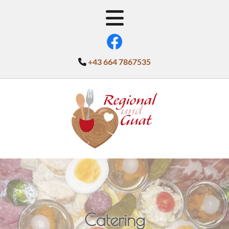
+43 664 7867535

Catering