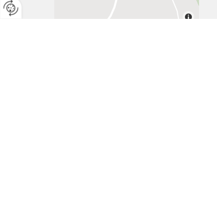
Adresse
Regional und guat - Fam. Gschwandtl
Oberharbach 4
5611 Großarl
Tel.:
+43 664 7867535
E-Mail:
lydiagschwandtl@gmail.com
Impressum
Datenschutzerklärung
Kontakt
Website erstellt von HEROLD