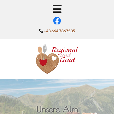
+43 664 7867535

Unsere Alm